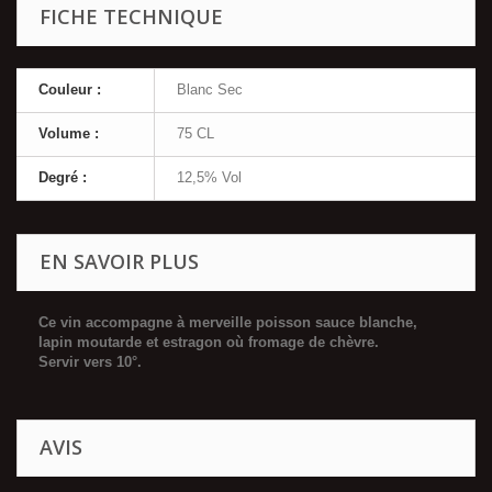
FICHE TECHNIQUE
Couleur :
Blanc Sec
Volume :
75 CL
Degré :
12,5% Vol
EN SAVOIR PLUS
Ce vin accompagne à merveille poisson sauce blanche,
lapin moutarde et estragon où fromage de chèvre.
Servir vers 10°.
AVIS