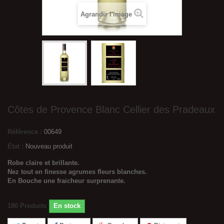
Agrandir l'image
Côtes de Provence Blanc Cellier des Pradeaux
Référence :
00649
État :
Nouveau produit
Robe claire et brillante.
Nez tout en finesse agrumes fleurs blanches.
En Bouche une fraicheur surprenante.
180
Produits
En stock