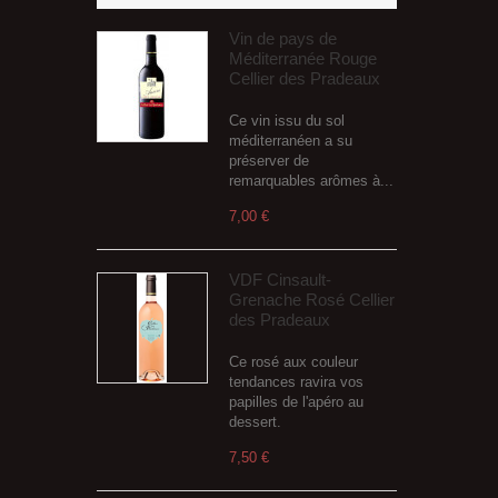
Vin de pays de
Méditerranée Rouge
Cellier des Pradeaux
Ce vin issu du sol
méditerranéen a su
préserver de
remarquables arômes à...
7,00 €
VDF Cinsault-
Grenache Rosé Cellier
des Pradeaux
Ce rosé aux couleur
tendances ravira vos
papilles de l'apéro au
dessert.
7,50 €