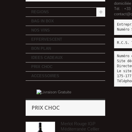
domiciliée
Tél. : +33
REGIONS
contact@c
BAG IN BOX
Entrepr
Numéro 
NOS VINS
EFFERVESCENT
R.C.S. 
BON PLAN
Numéro 
IDEES CADEAUX
Site dé
Directe
PRIX CHOC
Le site
ACCESSOIRES
175-177
Télépho
PRIX CHOC
Merlot Rouge IGP
Méditerranée Cellier