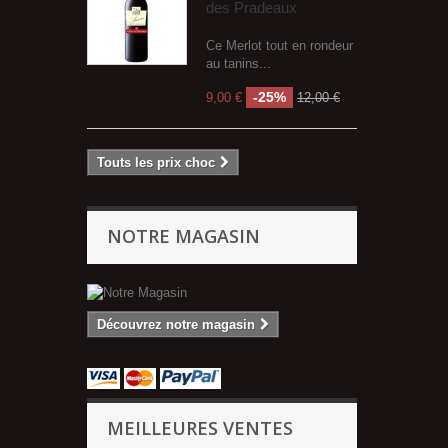
des Pradeaux
Ce Merlot tout en rondeur
au tanins...
-25%
9,00 €
12,00 €
Touts les prix choc
NOTRE MAGASIN
Découvrez notre magasin
MEILLEURES VENTES