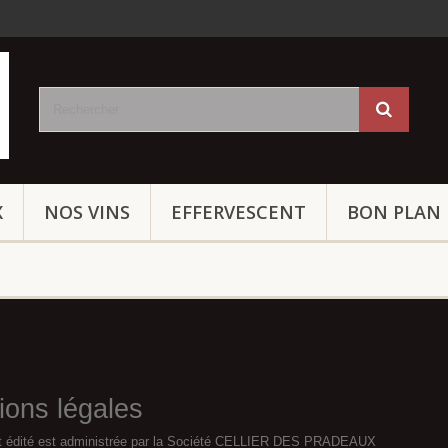
X
NOS VINS
EFFERVESCENT
BON PLAN
ions légales
st édité est administrée par la Société CELLIER DES PRADEAUX