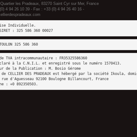
 Quartier les Pradeaux, 83270 Saint Cyr sur Mer, France
 (0) 4 94 26 10 39 - Fax : +33 (0) 4 94 26 40 16 -
ellierdespradeaux.com
ise Individuelle. 
SIRET : 325 586 360 00027
TOULON 325 586 360
de TVA intracommunautaire : FR35325586360 
claré à la C.N.I.L. et enregistré sous le numéro 1570413﻿. 
ur de la Publication : M. Bosio Gérome 
 de CELLIER DES PRADEAUX est hébergé par la société Ikoula, domi
 rue d'Aguesseau 92100 Boulogne Billancourt, France
ne : +0 892350503.﻿