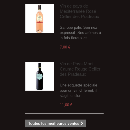
Vin de pays de
Méditerranée Rosé
Cellier des Pradeaux
Sa robe pale. Son nez
expressif. Ses arômes à
la fois floraux et...
7,00 €
Vin de Pays Mont
Caume Rouge Cellier
des Pradeaux
Une étiquette spéciale
pour un vin différent, il
s'agit ici d'un...
11,00 €
Toutes les meilleures ventes