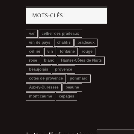
MOTS-CLÉS
var
cellier des pradeaux
vin de pays
chablis
pradeaux
cellier
vin
fontaine
rouge
rose
blanc
Hautes-Côtes de Nuits
beaujolais
provence
cotes de provence
pommard
Auxey-Duresses
beaune
mont caume
cepages