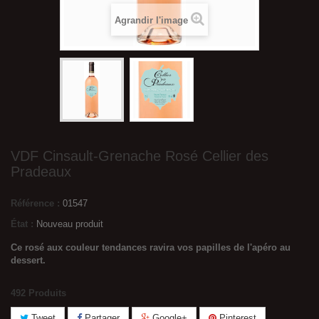
Agrandir l'image
VDF Cinsault-Grenache Rosé Cellier des
Pradeaux
Référence :
01547
État :
Nouveau produit
Ce rosé aux couleur tendances ravira vos papilles de l'apéro au
dessert.
492
Produits
Tweet
Partager
Google+
Pinterest