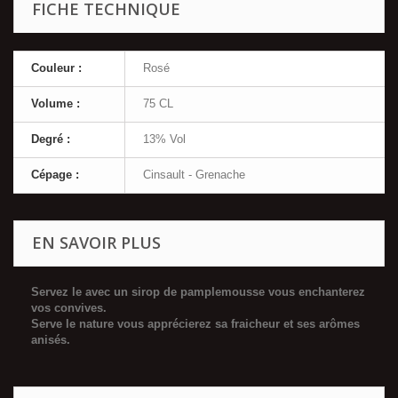
FICHE TECHNIQUE
Couleur :
Rosé
Volume :
75 CL
Degré :
13% Vol
Cépage :
Cinsault - Grenache
EN SAVOIR PLUS
Servez le avec un sirop de pamplemousse vous enchanterez
vos convives.
Serve le nature vous apprécierez sa fraicheur et ses arômes
anisés.